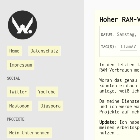
Hoher RAM-
: Samstag, 
DATUM
:
ClamAV
TAG(S)
Home
Datenschutz
In den letzten T
Impressum
RAM-Verbrauch me
SOCIAL
Woran das genau 
könnten einfach 
anlege, weiß ich
Twitter
YouTube
Da meine Dienste
Mastodon
Diaspora
und ich werde wa
Projekte auf meh
PROJEKTE
Update:
Ich habe 
meines Arbeitssp
Mein Unternehmen
nutzen …