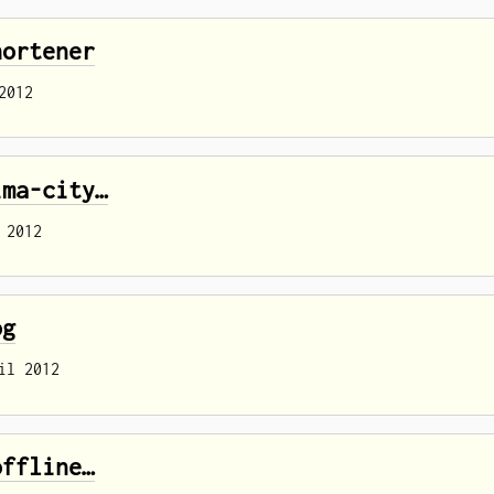
hortener
2012
ima-city…
 2012
og
il 2012
offline…